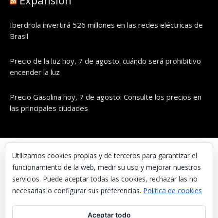
Expansión
Iberdrola invertirá 526 millones en las redes eléctricas de
Brasil
Precio de la luz hoy, 7 de agosto: cuándo será prohibitivo
encender la luz
Precio Gasolina hoy, 7 de agosto: Consulte los precios en
las principales ciudades
© UNAENERGÍA, S.L.
Utilizamos cookies propias y de terceros para garantizar el
funcionamiento de la web, medir su uso y mejorar nuestros
Inicio
servicios. Puede aceptar todas las cookies, rechazar las no
Contacta con nosotros
necesarias o configurar sus preferencias.
Política de cookies
Preguntas frecuentes
Aceptar todo