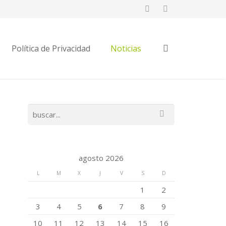
Política de Privacidad
Noticias
agosto 2026
L
M
X
J
V
S
D
1
2
3
4
5
6
7
8
9
10
11
12
13
14
15
16