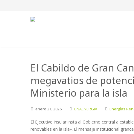
El Cabildo de Gran Can
megavatios de potenci
Ministerio para la isla
enero
21,
2026
UNAENERGIA
Energías Ren
El Ejecutivo insular insta al Gobierno central a establ
renovables en la isla». El mensaje institucional granc