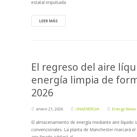
estatal impulsada
LEER MÁS
El regreso del aire líq
energía limpia de for
2026
enero
21,
2026
UNAENERGIA
Energy News
El almacenamiento de energía mediante aire líquido s
convencionales. La planta de Manchester marcará el
aire líquido jubilará al