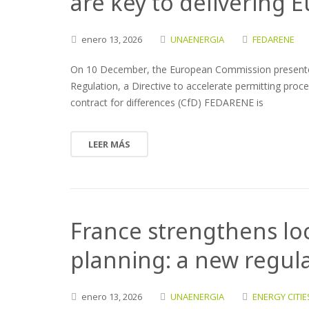
are key to delivering E
enero
13,
2026
UNAENERGIA
FEDARENE
On 10 December, the European Commission presented 
Regulation, a Directive to accelerate permitting pro
contract for differences (CfD) FEDARENE is
LEER MÁS
France strengthens lo
planning: a new regula
enero
13,
2026
UNAENERGIA
ENERGY CITIE