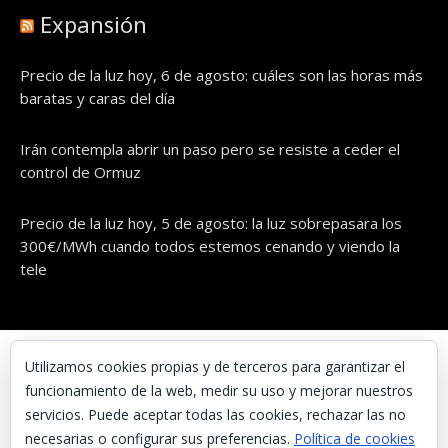
Expansión
Precio de la luz hoy, 6 de agosto: cuáles son las horas más
baratas y caras del día
Irán contempla abrir un paso pero se resiste a ceder el
control de Ormuz
Precio de la luz hoy, 5 de agosto: la luz sobrepasara los
300€/MWh cuando todos estemos cenando y viendo la
tele
© UNAENERGÍA, S.L.
Utilizamos cookies propias y de terceros para garantizar el
funcionamiento de la web, medir su uso y mejorar nuestros
Inicio
servicios. Puede aceptar todas las cookies, rechazar las no
Contacta con nosotros
necesarias o configurar sus preferencias.
Política de cookies