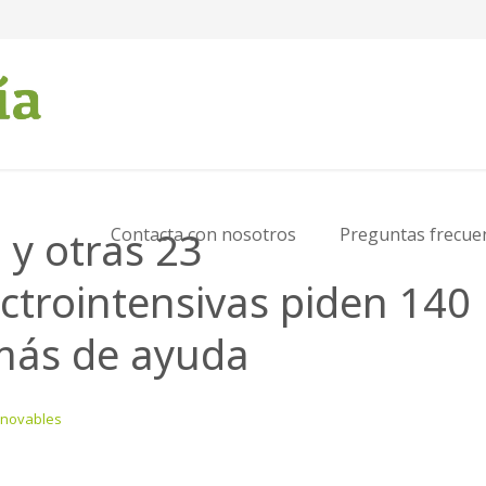
 y otras 23
Contacta con nosotros
Preguntas frecue
ctrointensivas piden 140
más de ayuda
enovables