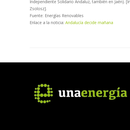
Independiente Solidario Andaluz, también en Jaén). [
Zsolosz].
Fuente: Energías Renovables
Enlace a la noticia:
Andalucía decide mañana