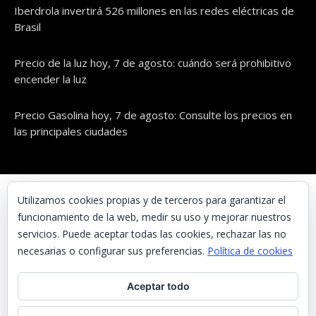
Iberdrola invertirá 526 millones en las redes eléctricas de
Brasil
Precio de la luz hoy, 7 de agosto: cuándo será prohibitivo
encender la luz
Precio Gasolina hoy, 7 de agosto: Consulte los precios en
las principales ciudades
© UNAENERGÍA, S.L.
Utilizamos cookies propias y de terceros para garantizar el
funcionamiento de la web, medir su uso y mejorar nuestros
Inicio
servicios. Puede aceptar todas las cookies, rechazar las no
Contacta con nosotros
necesarias o configurar sus preferencias.
Política de cookies
Preguntas frecuentes
Aceptar todo
Aviso Legal
Política de Privacidad