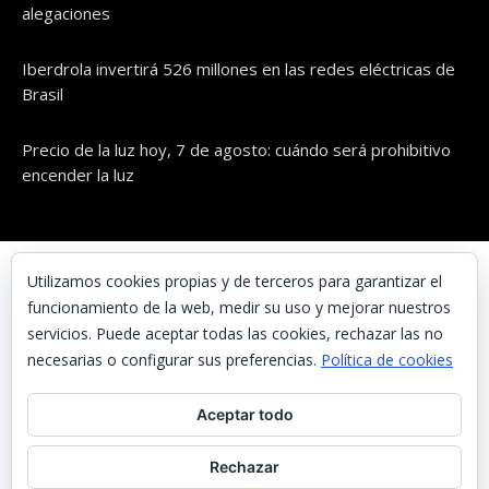
alegaciones
Iberdrola invertirá 526 millones en las redes eléctricas de
Brasil
Precio de la luz hoy, 7 de agosto: cuándo será prohibitivo
encender la luz
© UNAENERGÍA, S.L.
Utilizamos cookies propias y de terceros para garantizar el
funcionamiento de la web, medir su uso y mejorar nuestros
Inicio
servicios. Puede aceptar todas las cookies, rechazar las no
Contacta con nosotros
necesarias o configurar sus preferencias.
Política de cookies
Preguntas frecuentes
Aceptar todo
Aviso Legal
Política de Privacidad
Rechazar
Política de cookies