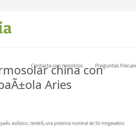
ermosolar china con
Contacta con nosotros
Preguntas frecue
spaÃ±ola Aries
l paÃ­s asiÃ¡tico, tendrÃ¡ una potencia nominal de 50 megavatios