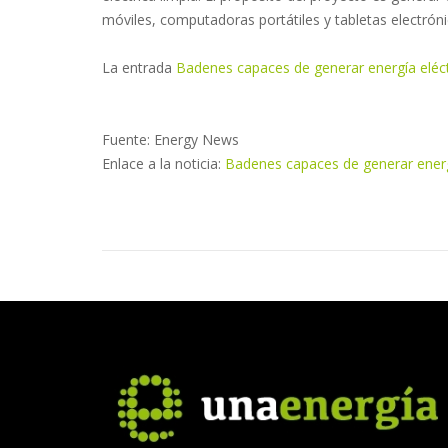
móviles, computadoras portátiles y tabletas electróni
La entrada
Badenes capaces de generar energía eléct
Fuente: Energy News
Enlace a la noticia:
Badenes capaces de generar energí