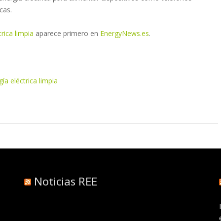
cas.
rica limpia
aparece primero en
EnergyNews.es
.
a eléctrica limpia
Noticias REE