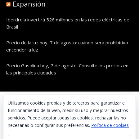
Expansión
Iberdrola invertirá 526 millones en las redes eléctricas de
Brasil
Precio de la luz hoy, 7 de agosto: cuándo será prohibitivo
encender la luz
Precio Gasolina hoy, 7 de agosto: Consulte los precios en
las principales ciudades
© UNAENERGÍA, S.L.
Utilizamos cookies propias y de terceros para garantizar el
funcionamiento de la web, medir su uso y mejorar nuestros
Inicio
servicios. Puede aceptar todas las cookies, rechazar las no
Contacta con nosotros
necesarias o configurar sus preferencias.
Política de cookies
Preguntas frecuentes