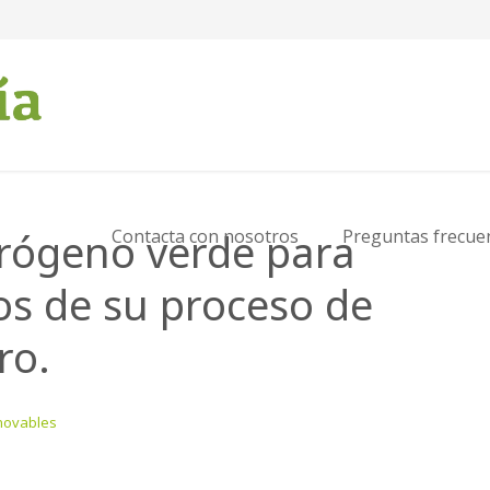
rógeno verde para
Contacta con nosotros
Preguntas frecue
uos de su proceso de
ro.
novables