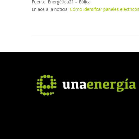
Fuente: Energética21 – Eólica
Enlace a la noticia:
Cómo identifcar paneles eléctrico