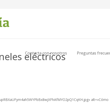
eles eléctricos
Contacta con nosotros
Preguntas frecue
oZqXupRBXaUFym4ah5WYPbBx8wjXFhAfMYO2pQ1CqKH.jpg» alt=»Cómo