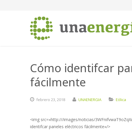
Cómo identifcar pan
fácilmente
febrero
23,
2018
UNAENERGIA
Eólica
<img src=»http:///images/noticias/3WFnifvwaT9
identifcar paneles eléctricos fácilmente»/>