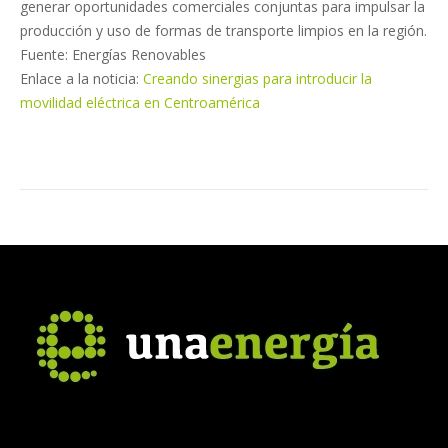
generar oportunidades comerciales conjuntas para impulsar la
producción y uso de formas de transporte limpios en la región.
Fuente: Energías Renovables
Enlace a la noticia:
Creando sinergias para introducir la
movilidad eléctrica en Centroamérica