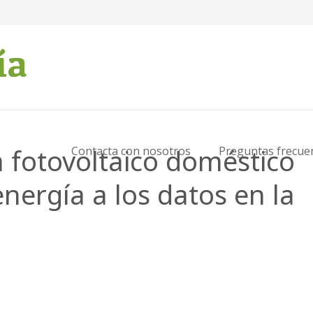
 fotovoltaico doméstico
Contacta con nosotros
Preguntas frecue
nergía a los datos en la