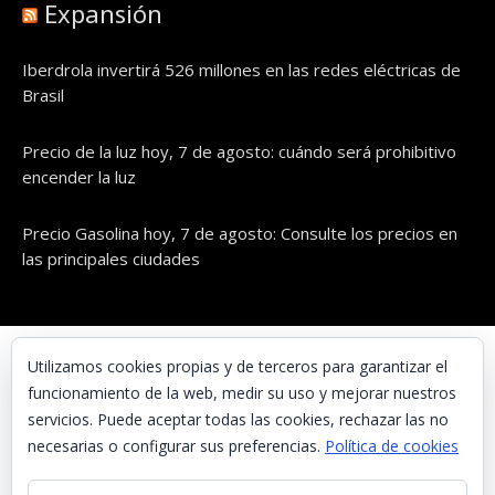
Expansión
Iberdrola invertirá 526 millones en las redes eléctricas de
Brasil
Precio de la luz hoy, 7 de agosto: cuándo será prohibitivo
encender la luz
Precio Gasolina hoy, 7 de agosto: Consulte los precios en
las principales ciudades
© UNAENERGÍA, S.L.
Utilizamos cookies propias y de terceros para garantizar el
funcionamiento de la web, medir su uso y mejorar nuestros
Inicio
servicios. Puede aceptar todas las cookies, rechazar las no
Contacta con nosotros
necesarias o configurar sus preferencias.
Política de cookies
Preguntas frecuentes