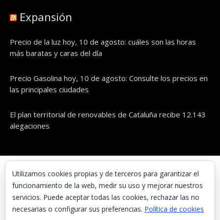
Expansión
Precio de la luz hoy, 10 de agosto: cuáles son las horas
más baratas y caras del día
Precio Gasolina hoy, 10 de agosto: Consulte los precios en
las principales ciudades
El plan territorial de renovables de Cataluña recibe 12.143
alegaciones
© UNAENERGÍA, S.L.
Utilizamos cookies propias y de terceros para garantizar el
funcionamiento de la web, medir su uso y mejorar nuestros
Inicio
servicios. Puede aceptar todas las cookies, rechazar las no
Contacta con nosotros
necesarias o configurar sus preferencias.
Política de cookies