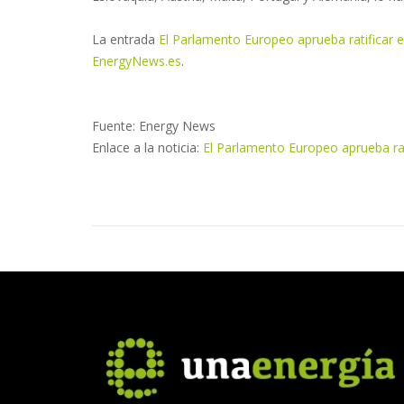
La entrada
El Parlamento Europeo aprueba ratificar e
EnergyNews.es
.
Fuente: Energy News
Enlace a la noticia:
El Parlamento Europeo aprueba rat