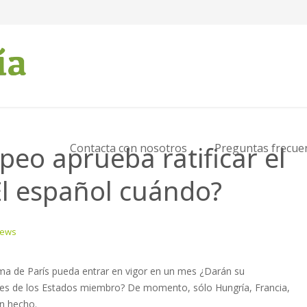
eo aprueba ratificar el
Contacta con nosotros
Preguntas frecue
El español cuándo?
News
lima de París pueda entrar en vigor en un mes ¿Darán su
les de los Estados miembro? De momento, sólo Hungría, Francia,
an hecho.