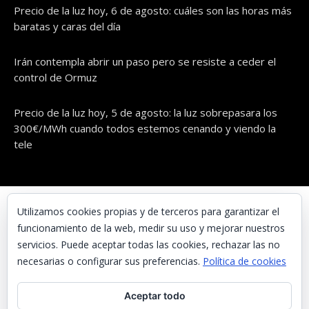
Precio de la luz hoy, 6 de agosto: cuáles son las horas más
baratas y caras del día
Irán contempla abrir un paso pero se resiste a ceder el
control de Ormuz
Precio de la luz hoy, 5 de agosto: la luz sobrepasara los
300€/MWh cuando todos estemos cenando y viendo la
tele
© UNAENERGÍA, S.L.
Utilizamos cookies propias y de terceros para garantizar el
funcionamiento de la web, medir su uso y mejorar nuestros
Inicio
servicios. Puede aceptar todas las cookies, rechazar las no
Contacta con nosotros
necesarias o configurar sus preferencias.
Política de cookies
Preguntas frecuentes
Aceptar todo
Aviso Legal