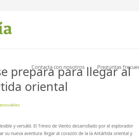
se prepara para llegar al
Contacta con nosotros
Preguntas frecue
tida oriental
Renovables
ible y versátil. El Trineo de Viento desarrollado por el explorador
 su nueva aventura: llegar al corazón de la la Antártida oriental y