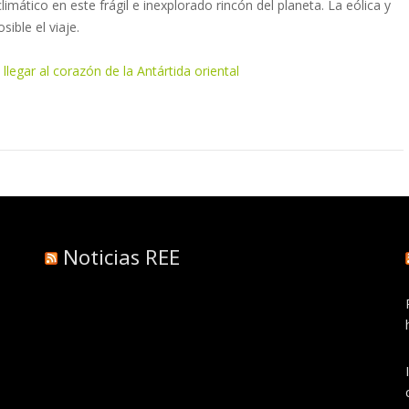
limático en este frágil e inexplorado rincón del planeta. La eólica y
ible el viaje.
 llegar al corazón de la Antártida oriental
Noticias REE