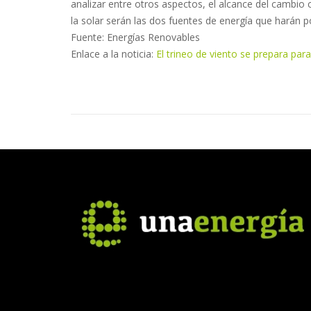
analizar entre otros aspectos, el alcance del cambio c
la solar serán las dos fuentes de energía que harán pos
Fuente: Energías Renovables
Enlace a la noticia:
El trineo de viento se prepara para