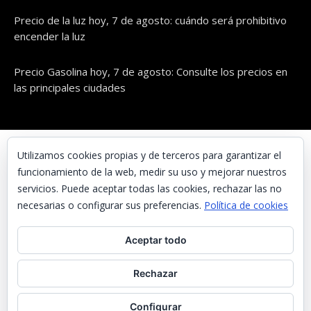
Precio de la luz hoy, 7 de agosto: cuándo será prohibitivo
encender la luz
Precio Gasolina hoy, 7 de agosto: Consulte los precios en
las principales ciudades
© UNAENERGÍA, S.L.
Utilizamos cookies propias y de terceros para garantizar el
funcionamiento de la web, medir su uso y mejorar nuestros
Inicio
servicios. Puede aceptar todas las cookies, rechazar las no
Contacta con nosotros
necesarias o configurar sus preferencias.
Política de cookies
Preguntas frecuentes
Aceptar todo
Aviso Legal
Política de Privacidad
Rechazar
Política de cookies
Configurar
Noticias