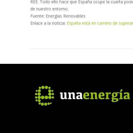
REE. Todo ello hace que España ocupe la cuarta posi
de nuestro entorno.
Fuente: Energías Renovables
Enlace a la noticia:
España está en camino de superar