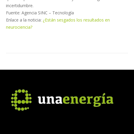
incertidumbre.
Fuente: Agencia SINC – Tecnología
Enlace a la noticia:
¿Están sesgados los resultados en
neurociencia?