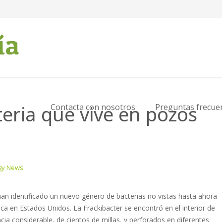
cteria que vive en pozos
Contacta con nosotros
Preguntas frecue
gy News
han identificado un nuevo género de bacterias no vistas hasta ahora
ica en Estados Unidos. La Frackibacter se encontró en el interior de
cia considerable, de cientos de millas, y perforados en diferentes