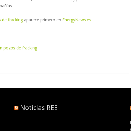
pañías.
s de fracking
aparece primero en
EnergyNews.es
.
en pozos de fracking
Noticias REE