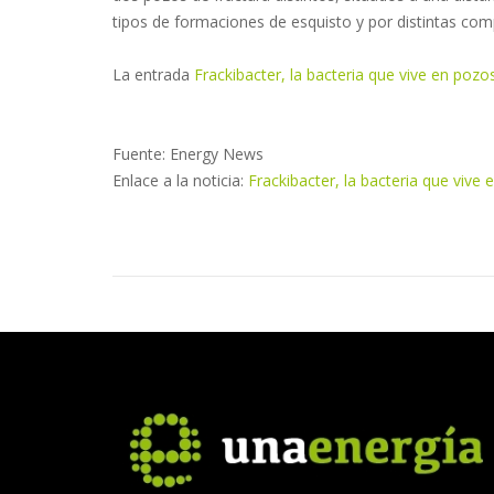
tipos de formaciones de esquisto y por distintas com
La entrada
Frackibacter, la bacteria que vive en pozo
Fuente: Energy News
Enlace a la noticia:
Frackibacter, la bacteria que vive 