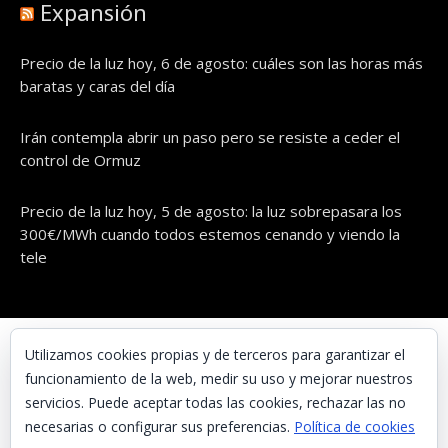
Expansión
Precio de la luz hoy, 6 de agosto: cuáles son las horas más
baratas y caras del día
Irán contempla abrir un paso pero se resiste a ceder el
control de Ormuz
Precio de la luz hoy, 5 de agosto: la luz sobrepasara los
300€/MWh cuando todos estemos cenando y viendo la
tele
© UNAENERGÍA, S.L.
Utilizamos cookies propias y de terceros para garantizar el
funcionamiento de la web, medir su uso y mejorar nuestros
Inicio
servicios. Puede aceptar todas las cookies, rechazar las no
Contacta con nosotros
necesarias o configurar sus preferencias.
Política de cookies