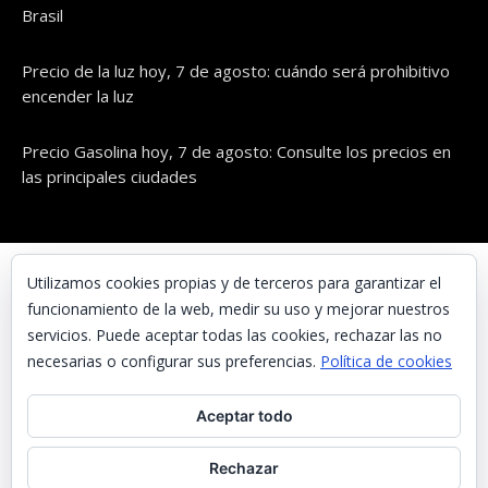
Brasil
Precio de la luz hoy, 7 de agosto: cuándo será prohibitivo
encender la luz
Precio Gasolina hoy, 7 de agosto: Consulte los precios en
las principales ciudades
© UNAENERGÍA, S.L.
Utilizamos cookies propias y de terceros para garantizar el
funcionamiento de la web, medir su uso y mejorar nuestros
Inicio
servicios. Puede aceptar todas las cookies, rechazar las no
Contacta con nosotros
necesarias o configurar sus preferencias.
Política de cookies
Preguntas frecuentes
Aceptar todo
Aviso Legal
Política de Privacidad
Rechazar