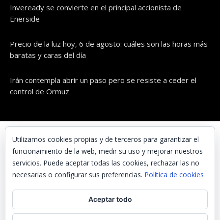
Inveready se convierte en el principal accionista de
Enerside
Precio de la luz hoy, 6 de agosto: cuáles son las horas más
baratas y caras del día
Irán contempla abrir un paso pero se resiste a ceder el
control de Ormuz
© UNAENERGÍA, S.L.
Utilizamos cookies propias y de terceros para garantizar el
funcionamiento de la web, medir su uso y mejorar nuestros
Inicio
servicios. Puede aceptar todas las cookies, rechazar las no
Contacta con nosotros
necesarias o configurar sus preferencias.
Política de cookies
Preguntas frecuentes
Aceptar todo
Aviso Legal
Política de Privacidad