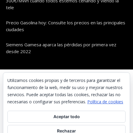
300€/MWh cuando todos estemos cenando y viendo la
tele
Precio Gasolina hoy: Consulte los precios en las principales
ciudades
Siemens Gamesa aparca las pérdidas por primera vez
desde 2022
© UNAENERGÍA, S.L.
Utilizamos cookies propias y de terceros para garantizar el
funcionamiento de la web, medir su uso y mejorar nuestros
Inicio
servicios. Puede aceptar todas las cookies, rechazar las no
Contacta con nosotros
necesarias o configurar sus preferencias.
Política de cookies
Preguntas frecuentes
Aceptar todo
Aviso Legal
Política de Privacidad
Rechazar