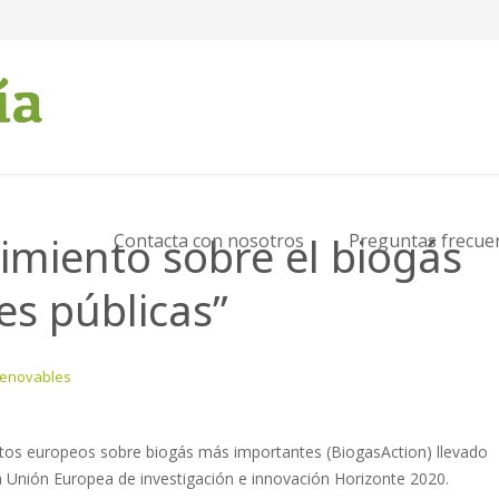
imiento sobre el biogás
Contacta con nosotros
Preguntas frecue
es públicas”
Renovables
ctos europeos sobre biogás más importantes (BiogasAction) llevado
a Unión Europea de investigación e innovación Horizonte 2020.