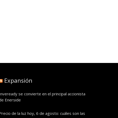
Expansión
Inveready se convierte en el principal accionista
de Enerside
Precio de la luz hoy, 6 de agosto: cuáles son las