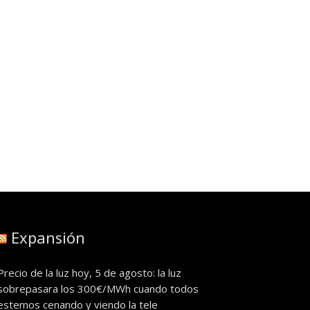
Expansión
Precio de la luz hoy, 5 de agosto: la luz
sobrepasara los 300€/MWh cuando todos
estemos cenando y viendo la tele