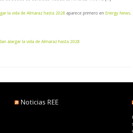
rgar la vida de Almaraz hasta 2028
aparece primero en
Energy News
.
dan alargar la vida de Almaraz hasta 2028
Noticias REE