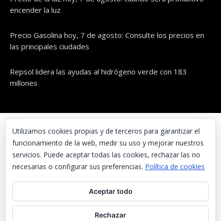
encender la luz
Precio Gasolina hoy, 7 de agosto: Consulte los precios en
las principales ciudades
Repsol lidera las ayudas al hidrógeno verde con 183
millones
© UNAENERGÍA, S.L.
Utilizamos cookies propias y de terceros para garantizar el
funcionamiento de la web, medir su uso y mejorar nuestros
Inicio
servicios. Puede aceptar todas las cookies, rechazar las no
Contacta con nosotros
necesarias o configurar sus preferencias.
Política de cookies
Preguntas frecuentes
Aceptar todo
Aviso Legal
Política de Privacidad
Rechazar