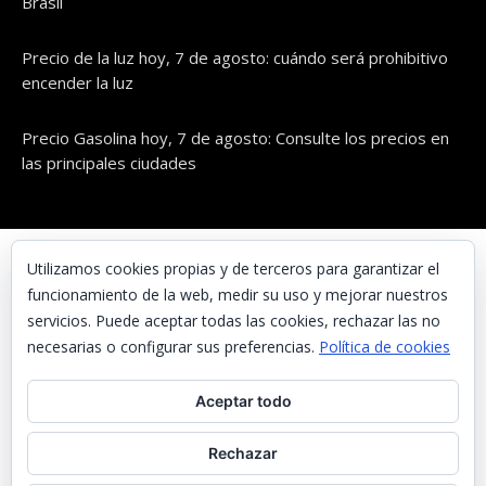
Brasil
Precio de la luz hoy, 7 de agosto: cuándo será prohibitivo
encender la luz
Precio Gasolina hoy, 7 de agosto: Consulte los precios en
las principales ciudades
© UNAENERGÍA, S.L.
Utilizamos cookies propias y de terceros para garantizar el
funcionamiento de la web, medir su uso y mejorar nuestros
Inicio
servicios. Puede aceptar todas las cookies, rechazar las no
Contacta con nosotros
necesarias o configurar sus preferencias.
Política de cookies
Preguntas frecuentes
Aceptar todo
Aviso Legal
Política de Privacidad
Rechazar
Política de cookies