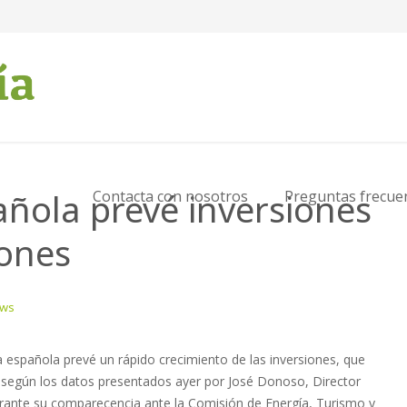
añola prevé inversiones
Contacta con nosotros
Preguntas frecue
lones
ews
a española prevé un rápido crecimiento de las inversiones, que
, según los datos presentados ayer por José Donoso, Director
rante su comparecencia ante la Comisión de Energía, Turismo y