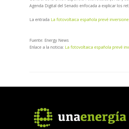
Agenda Digital del Senado enfocada a explicar los reto
La entrada
La fotovoltaica española prevé inversione
Fuente: Energy News
Enlace a la noticia:
La fotovoltaica española prevé in