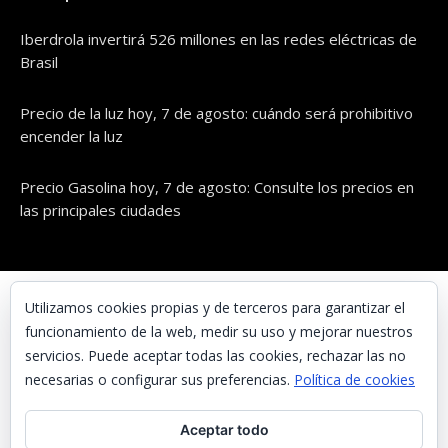
Iberdrola invertirá 526 millones en las redes eléctricas de
Brasil
Precio de la luz hoy, 7 de agosto: cuándo será prohibitivo
encender la luz
Precio Gasolina hoy, 7 de agosto: Consulte los precios en
las principales ciudades
© UNAENERGÍA, S.L.
Utilizamos cookies propias y de terceros para garantizar el
funcionamiento de la web, medir su uso y mejorar nuestros
Inicio
servicios. Puede aceptar todas las cookies, rechazar las no
Contacta con nosotros
necesarias o configurar sus preferencias.
Política de cookies
Preguntas frecuentes
Aceptar todo
Aviso Legal