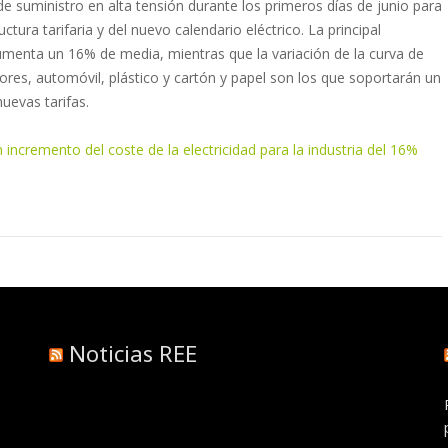
 suministro en alta tensión durante los primeros días de junio para
ctura tarifaria y del nuevo calendario eléctrico. La principal
aumenta un 16% de media, mientras que la variación de la curva de
res, automóvil, plástico y cartón y papel son los que soportarán un
nuevas tarifas.
 incremento del coste de la electricidad para la industria del 16%
Noticias REE