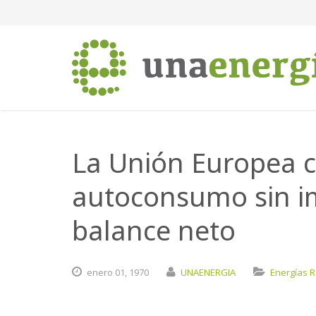
La Unión Europea c
autoconsumo sin im
balance neto
enero
01,
1970
UNAENERGIA
Energías 