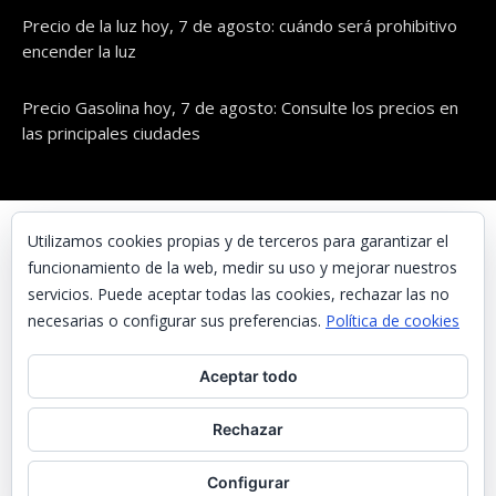
Precio de la luz hoy, 7 de agosto: cuándo será prohibitivo
encender la luz
Precio Gasolina hoy, 7 de agosto: Consulte los precios en
las principales ciudades
© UNAENERGÍA, S.L.
Utilizamos cookies propias y de terceros para garantizar el
funcionamiento de la web, medir su uso y mejorar nuestros
Inicio
servicios. Puede aceptar todas las cookies, rechazar las no
Contacta con nosotros
necesarias o configurar sus preferencias.
Política de cookies
Preguntas frecuentes
Aceptar todo
Aviso Legal
Política de Privacidad
Rechazar
Política de cookies
Configurar
Noticias