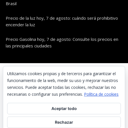
Brasil
Precio de la luz hoy, 7 de agosto: cuándo será prohibitivo
encender la luz
Precio Gasolina hoy, 7 de agosto: Consulte los precios en
las principales ciudades
© UNAENERGÍA, S.L.
Utilizamos cookies propias y de terceros para garantizar el
funcionamiento de la web, medir su uso y mejorar nuestros
Inicio
servicios. Puede aceptar todas las cookies, rechazar las no
Contacta con nosotros
necesarias o configurar sus preferencias.
Política de cookies
Preguntas frecuentes
Aceptar todo
Aviso Legal
Política de Privacidad
Rechazar
Política de cookies