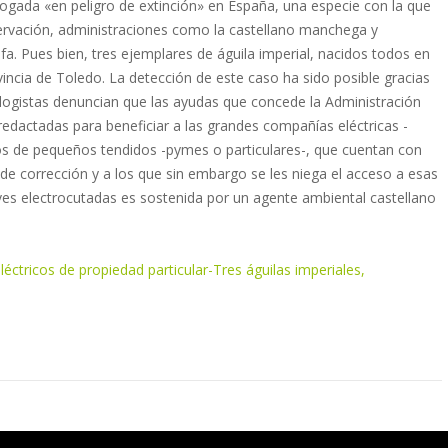
logada «en peligro de extinción» en España, una especie con la que
servación, administraciones como la castellano manchega y
 Pues bien, tres ejemplares de águila imperial, nacidos todos en
ncia de Toledo. La detección de este caso ha sido posible gracias
logistas denuncian que las ayudas que concede la Administración
 redactadas para beneficiar a las grandes compañías eléctricas -
rios de pequeños tendidos -pymes o particulares-, que cuentan con
 corrección y a los que sin embargo se les niega el acceso a esas
aves electrocutadas es sostenida por un agente ambiental castellano
éctricos de propiedad particular-Tres águilas imperiales,