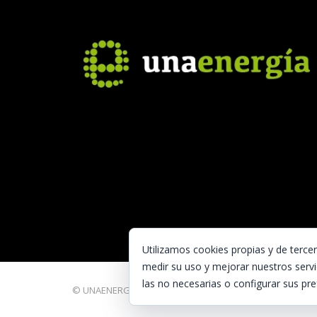
Utilizamos cookies propias y de terce
medir su uso y mejorar nuestros servi
las no necesarias o configurar sus pre
© UNAENERGÍA, S.L.