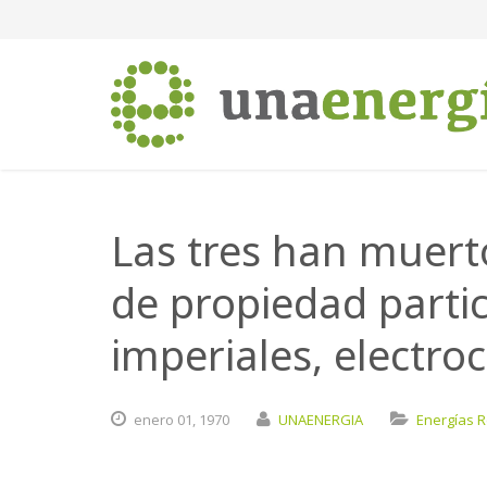
Las tres han muerto
de propiedad partic
imperiales, electro
enero
01,
1970
UNAENERGIA
Energías 