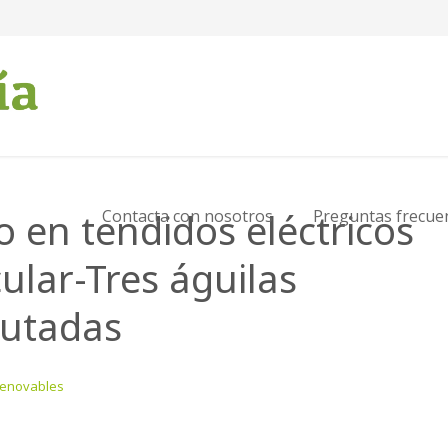
 en tendidos eléctricos
Contacta con nosotros
Preguntas frecue
ular-Tres águilas
cutadas
Renovables