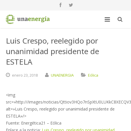
Luis Crespo, reelegido por
unanimidad presidente de
ESTELA
enero
23,
2018
UNAENERGIA
Eólica
<img
src=»http:///images/noticias/Qttiov3HQo7nSpXtU0LUKkC8XE
alt=»Luis Crespo, reelegido por unanimidad presidente de
ESTELA»/>
Fuente: Energética21 – Eólica
Enlace a la noticia:
Luis Crespo, reelegido por unanimidad