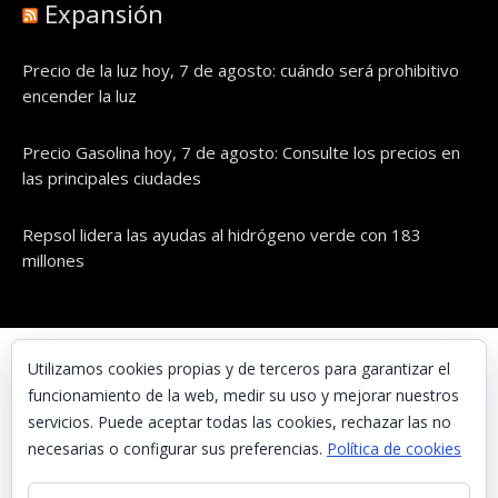
Expansión
Precio de la luz hoy, 7 de agosto: cuándo será prohibitivo
encender la luz
Precio Gasolina hoy, 7 de agosto: Consulte los precios en
las principales ciudades
Repsol lidera las ayudas al hidrógeno verde con 183
millones
© UNAENERGÍA, S.L.
Utilizamos cookies propias y de terceros para garantizar el
funcionamiento de la web, medir su uso y mejorar nuestros
Inicio
servicios. Puede aceptar todas las cookies, rechazar las no
Contacta con nosotros
necesarias o configurar sus preferencias.
Política de cookies
Preguntas frecuentes