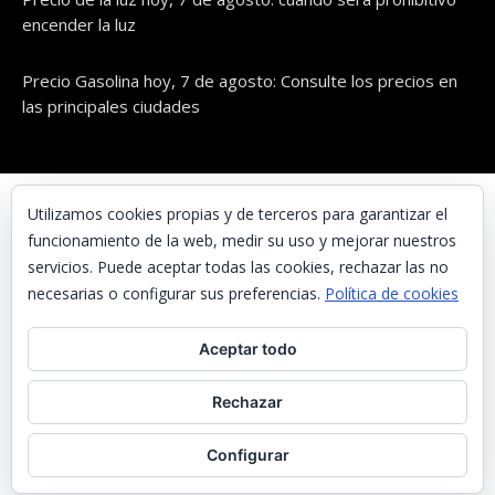
encender la luz
Precio Gasolina hoy, 7 de agosto: Consulte los precios en
las principales ciudades
© UNAENERGÍA, S.L.
Utilizamos cookies propias y de terceros para garantizar el
funcionamiento de la web, medir su uso y mejorar nuestros
Inicio
servicios. Puede aceptar todas las cookies, rechazar las no
Contacta con nosotros
necesarias o configurar sus preferencias.
Política de cookies
Preguntas frecuentes
Aceptar todo
Aviso Legal
Política de Privacidad
Rechazar
Política de cookies
Configurar
Noticias