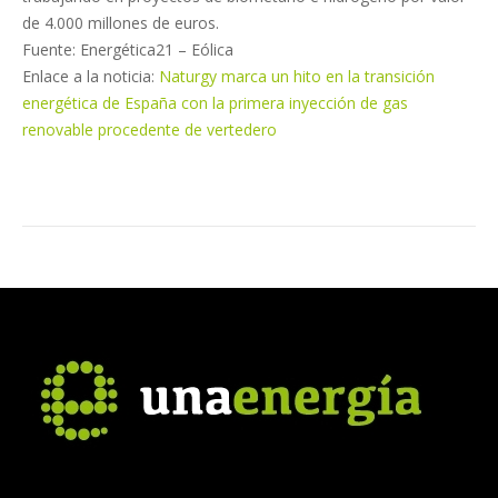
de 4.000 millones de euros.
Fuente: Energética21 – Eólica
Enlace a la noticia:
Naturgy marca un hito en la transición
energética de España con la primera inyección de gas
renovable procedente de vertedero