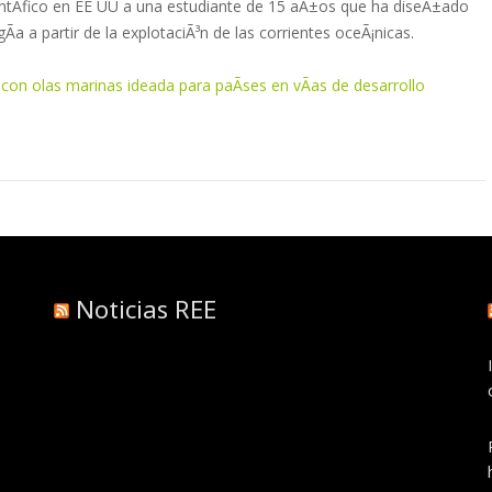
ntÃ­fico en EE UU a una estudiante de 15 aÃ±os que ha diseÃ±ado
 a partir de la explotaciÃ³n de las corrientes oceÃ¡nicas.
con olas marinas ideada para paÃ­ses en vÃ­as de desarrollo
Noticias REE