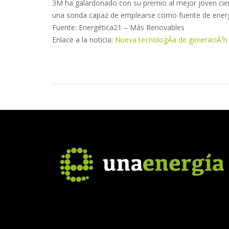
3M ha galardonado con su premio al mejor joven cie
una sonda capaz de emplearse como fuente de energÃ­a
Fuente: Energética21 – Más Renovables
Enlace a la noticia:
Nueva tecnologÃ­a de generaciÃ³n 