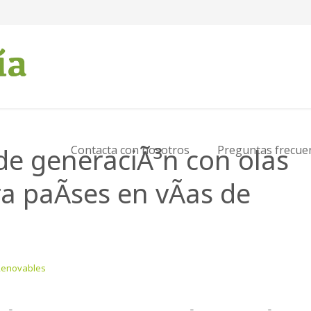
de generaciÃ³n con olas
Contacta con nosotros
Preguntas frecue
 paÃ­ses en vÃ­as de
Renovables