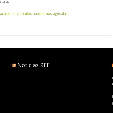
ltura.
áculos en vehículos autónomos agrícolas
Noticias REE