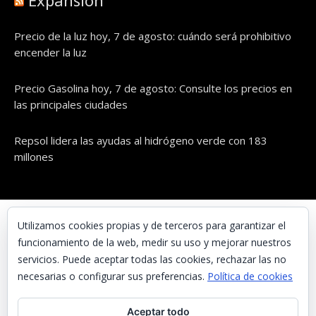
Expansión
Precio de la luz hoy, 7 de agosto: cuándo será prohibitivo
encender la luz
Precio Gasolina hoy, 7 de agosto: Consulte los precios en
las principales ciudades
Repsol lidera las ayudas al hidrógeno verde con 183
millones
© UNAENERGÍA, S.L.
Utilizamos cookies propias y de terceros para garantizar el
funcionamiento de la web, medir su uso y mejorar nuestros
Inicio
servicios. Puede aceptar todas las cookies, rechazar las no
Contacta con nosotros
necesarias o configurar sus preferencias.
Política de cookies
Preguntas frecuentes
Aceptar todo