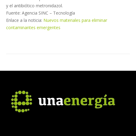
y el antibiótico metronidazol.
Fuente: Agencia SINC – Tecnología
Enlace a la noticia:
Nuevos materiales para eliminar
contaminantes emergentes