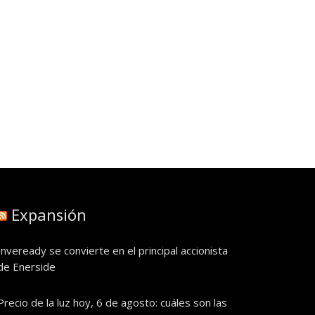
Expansión
Inveready se convierte en el principal accionista
de Enerside
Precio de la luz hoy, 6 de agosto: cuáles son las