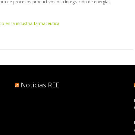
jora de procesos productivos o la integración de energías
o en la industria farmacéutica
Noticias REE