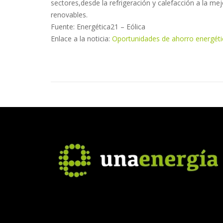
sectores,desde la refrigeración y calefacción a la me
renovables.
Fuente: Energética21 – Eólica
Enlace a la noticia:
Oportunidades de ahorro energétic