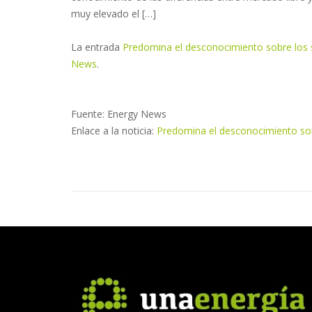
muy elevado el […]
La entrada
Predomina el desconocimiento sobre los s
News
.
Fuente: Energy News
Enlace a la noticia:
Predomina el desconocimiento sob