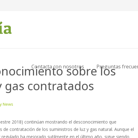
nocimiento sobre los
Contacta con nosotros
Preguntas frecue
y gas contratados
y News
estre 2018) continúan mostrando el desconocimiento que
de contratación de los suministros de luz y gas natural. Aunque el
y regulado ha mejorado sutilmente en el último año, sigue siendo