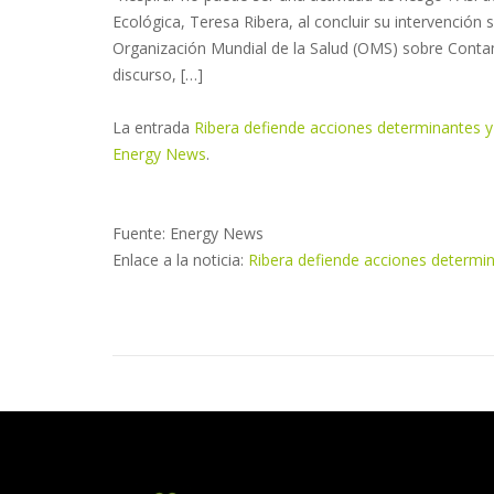
Ecológica, Teresa Ribera, al concluir su intervención
Organización Mundial de la Salud (OMS) sobre Contami
discurso, […]
La entrada
Ribera defiende acciones determinantes y
Energy News
.
Fuente: Energy News
Enlace a la noticia:
Ribera defiende acciones determin