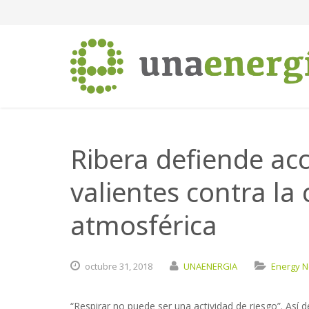
Ribera defiende ac
valientes contra l
atmosférica
octubre
31,
2018
UNAENERGIA
Energy 
“Respirar no puede ser una actividad de riesgo”. Así 