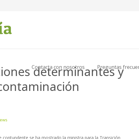
ciones determinantes y
Contacta con nosotros
Preguntas frecue
a contaminación
News
de contundente se ha mostrado la ministra para la Transición