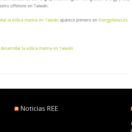
nistro offshore en Taiwán.
ar la eólica marina en Taiwán
aparece primero en
EnergyNews.es
.
sarrollar la eólica marina en Taiwán
Noticias REE