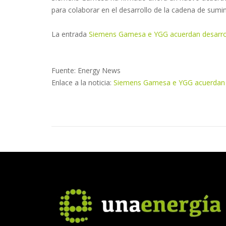
para colaborar en el desarrollo de la cadena de sumi
La entrada
Siemens Gamesa e YGG acuerdan desarroll
Fuente: Energy News
Enlace a la noticia:
Siemens Gamesa e YGG acuerdan de