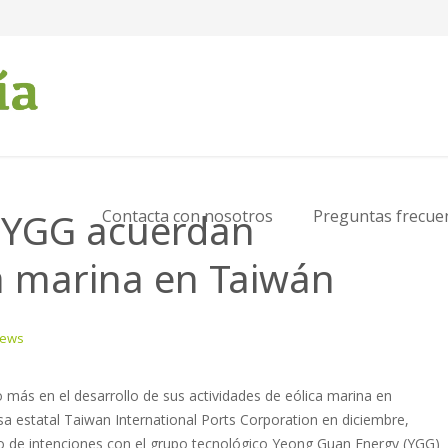
 YGG acuerdan
Contacta con nosotros
Preguntas frecue
ca marina en Taiwán
News
s en el desarrollo de sus actividades de eólica marina en
 estatal Taiwan International Ports Corporation en diciembre,
de intenciones con el grupo tecnológico Yeong Guan Energy (YGG)